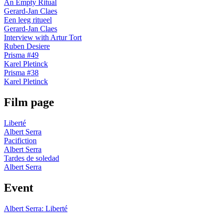
An Empty Ritual
Gerard-Jan Claes
Een leeg ritueel
Gerard-Jan Claes
Interview with Artur Tort
Ruben Desiere
Prisma #49
Karel Pletinck
Prisma #38
Karel Pletinck
Film page
Liberté
Albert Serra
Pacifiction
Albert Serra
Tardes de soledad
Albert Serra
Event
Albert Serra: Liberté