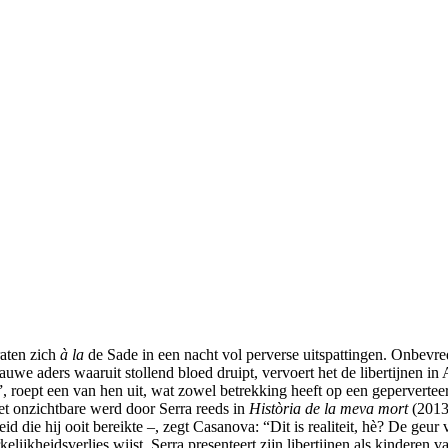
raten zich
à la
de Sade in een nacht vol perverse uitspattingen. Onbevre
uwe aders waaruit stollend bloed druipt, vervoert het de libertijnen in
, roept een van hen uit, wat zowel betrekking heeft op een gepervertee
et onzichtbare werd door Serra reeds in
Història de la meva mort
(2013)
d die hij ooit bereikte –, zegt Casanova: “Dit is realiteit, hè? De geu
ijkheidsverlies wijst. Serra presenteert zijn libertijnen als kinderen 