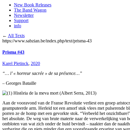
New Book Releases
The Band Wagon
Newsletter
Support
info
←
All Texts
https://www.sabzian.be/index.php/text/prisma-43
Prisma #43
Karel Pletinck
,
2020
“… l’ « horreur sacrée » de sa présence…”
– Georges Bataille
Aan de vooravond van de Franse Revolutie verliest een groep aristoc
geamputeerde arm. Herleid tot een amorf stuk vlees met pulserende bla
porren ze de homp met een gevorkte stok. “Verbeeld het onzichtbare!”
het absolute. De weg van brute materie naar de verwerkelijking van h
ontbloten van wat zich onder de huid bevindt – naakter dan de naakthei
verbazing die op niets minder dan een voorafgaande ervaring van werkel