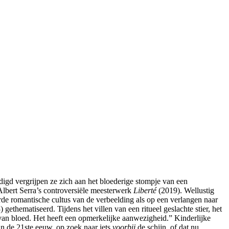
digd vergrijpen ze zich aan het bloederige stompje van een
 Albert Serra’s controversiële meesterwerk
Liberté
(2019). Wellustig
rde romantische cultus van de verbeelding als op een verlangen naar
 gethematiseerd. Tijdens het villen van een ritueel geslachte stier, het
r van bloed. Het heeft een opmerkelijke aanwezigheid.” Kinderlijke
van de 21ste eeuw, op zoek naar iets
voorbij
de schijn, of dat nu