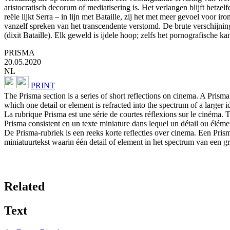
aristocratisch decorum of mediatisering is. Het verlangen blijft hetzel
reële lijkt Serra – in lijn met Bataille, zij het met meer gevoel voor i
vanzelf spreken van het transcendente verstomd. De brute verschijning 
(dixit Bataille). Elk geweld is ijdele hoop; zelfs het pornografische ka
PRISMA
20.05.2020
NL
PRINT
The Prisma section is a series of short reflections on cinema. A Prism
which one detail or element is refracted into the spectrum of a larger i
La rubrique Prisma est une série de courtes réflexions sur le cinéma.
Prisma consistent en un texte miniature dans lequel un détail ou éléme
De Prisma-rubriek is een reeks korte reflecties over cinema. Een Prism
miniatuurtekst waarin één detail of element in het spectrum van een gr
Related
Text