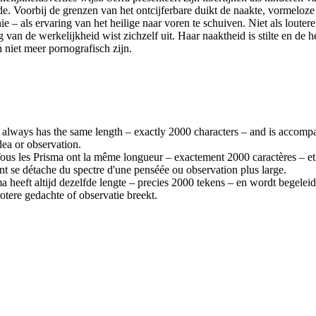
fde. Voorbij de grenzen van het ontcijferbare duikt de naakte, vormeloze 
ronie – als ervaring van het heilige naar voren te schuiven. Niet als lout
van de werkelijkheid wist zichzelf uit. Haar naaktheid is stilte en de 
n niet meer pornografisch zijn.
a always has the same length – exactly 2000 characters – and is accompani
dea or observation.
 Tous les Prisma ont la même longueur – exactement 2000 caractères – et
nt se détache du spectre d'une penséée ou observation plus large.
a heeft altijd dezelfde lengte – precies 2000 tekens – en wordt begelei
otere gedachte of observatie breekt.