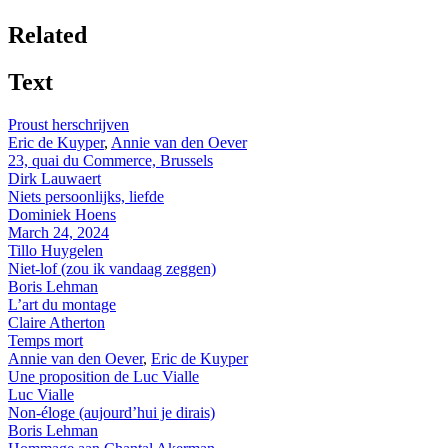
Related
Text
Proust herschrijven
Eric de Kuyper
,
Annie van den Oever
23, quai du Commerce, Brussels
Dirk Lauwaert
Niets persoonlijks, liefde
Dominiek Hoens
March 24, 2024
Tillo Huygelen
Niet-lof (zou ik vandaag zeggen)
Boris Lehman
L’art du montage
Claire Atherton
Temps mort
Annie van den Oever
,
Eric de Kuyper
Une proposition de Luc Vialle
Luc Vialle
Non-éloge (aujourd’hui je dirais)
Boris Lehman