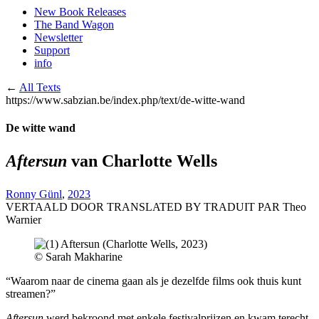
New Book Releases
The Band Wagon
Newsletter
Support
info
←
All Texts
https://www.sabzian.be/index.php/text/de-witte-wand
De witte wand
Aftersun
van Charlotte Wells
Ronny Günl
,
2023
VERTAALD DOOR
TRANSLATED BY
TRADUIT PAR
Theo
Warnier
© Sarah Makharine
“Waarom naar de cinema gaan als je dezelfde films ook thuis kunt
streamen?”
Aftersun
werd bekroond met enkele festivalprijzen en kwam terecht