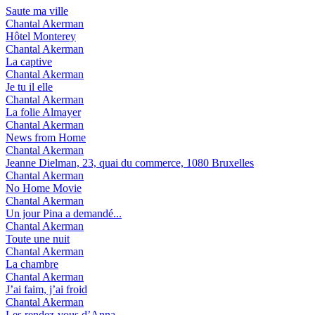
Saute ma ville
Chantal Akerman
Hôtel Monterey
Chantal Akerman
La captive
Chantal Akerman
Je tu il elle
Chantal Akerman
La folie Almayer
Chantal Akerman
News from Home
Chantal Akerman
Jeanne Dielman, 23, quai du commerce, 1080 Bruxelles
Chantal Akerman
No Home Movie
Chantal Akerman
Un jour Pina a demandé...
Chantal Akerman
Toute une nuit
Chantal Akerman
La chambre
Chantal Akerman
J’ai faim, j’ai froid
Chantal Akerman
Les rendez-vous d’Anna