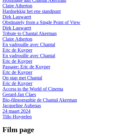
Hommage aan Chantal Akerman
Claire Atherton
Hardnekkig het ene standpunt
Dirk Lauwaert
Obstinately from a Single Point of View
Dirk Lauwaert
Tribute to Chantal Akerman
Claire Atherton
En vadrouille avec Chantal
Eric de Kuyper
En vadrouille avec Chantal
Eric de Kuyper
Passage: Eric de Kuyper
Eric de Kuyper
Op stap met Chantal
Eric de Kuyper
Access to the World of Cinema
Gerard-Jan Claes
Bio-filmographie de Chantal Akerman
Jacqueline Aubenas
24 maart 2024
Tillo Huygelen
Film page