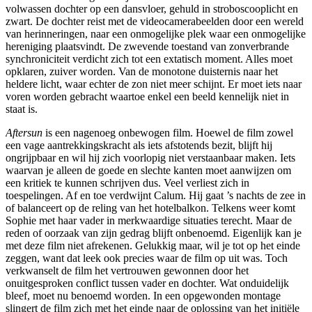
volwassen dochter op een dansvloer, gehuld in stroboscooplicht en
zwart. De dochter reist met de videocamerabeelden door een wereld
van herinneringen, naar een onmogelijke plek waar een onmogelijke
hereniging plaatsvindt. De zwevende toestand van zonverbrande
synchroniciteit verdicht zich tot een extatisch moment. Alles moet
opklaren, zuiver worden. Van de monotone duisternis naar het
heldere licht, waar echter de zon niet meer schijnt. Er moet iets naar
voren worden gebracht waartoe enkel een beeld kennelijk niet in
staat is.
Aftersun
is een nagenoeg onbewogen film. Hoewel de film zowel
een vage aantrekkingskracht als iets afstotends bezit, blijft hij
ongrijpbaar en wil hij zich voorlopig niet verstaanbaar maken. Iets
waarvan je alleen de goede en slechte kanten moet aanwijzen om
een kritiek te kunnen schrijven dus. Veel verliest zich in
toespelingen. Af en toe verdwijnt Calum. Hij gaat ’s nachts de zee in
of balanceert op de reling van het hotelbalkon. Telkens weer komt
Sophie met haar vader in merkwaardige situaties terecht. Maar de
reden of oorzaak van zijn gedrag blijft onbenoemd. Eigenlijk kan je
met deze film niet afrekenen. Gelukkig maar, wil je tot op het einde
zeggen, want dat leek ook precies waar de film op uit was. Toch
verkwanselt de film het vertrouwen gewonnen door het
onuitgesproken conflict tussen vader en dochter. Wat onduidelijk
bleef, moet nu benoemd worden. In een opgewonden montage
slingert de film zich met het einde naar de oplossing van het initiële