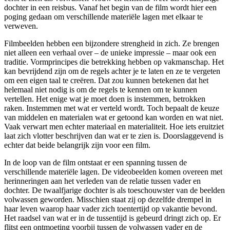
dochter in een reisbus. Vanaf het begin van de film wordt hier een
poging gedaan om verschillende materiële lagen met elkaar te
verweven.
Filmbeelden hebben een bijzondere strengheid in zich. Ze brengen
niet alleen een verhaal over – de unieke impressie – maar ook een
traditie. Vormprincipes die betrekking hebben op vakmanschap. Het
kan bevrijdend zijn om de regels achter je te laten en ze te vergeten
om een eigen taal te creëren. Dat zou kunnen betekenen dat het
helemaal niet nodig is om de regels te kennen om te kunnen
vertellen. Het enige wat je moet doen is instemmen, betrokken
raken. Instemmen met wat er verteld wordt. Toch bepaalt de keuze
van middelen en materialen wat er getoond kan worden en wat niet.
Vaak verwart men echter materiaal en materialiteit. Hoe iets eruitziet
laat zich vlotter beschrijven dan wat er te zien is. Doorslaggevend is
echter dat beide belangrijk zijn voor een film.
In de loop van de film ontstaat er een spanning tussen de
verschillende materiële lagen. De videobeelden komen overeen met
herinneringen aan het verleden van de relatie tussen vader en
dochter. De twaalfjarige dochter is als toeschouwster van de beelden
volwassen geworden. Misschien staat zij op dezelfde drempel in
haar leven waarop haar vader zich toentertijd op vakantie bevond.
Het raadsel van wat er in de tussentijd is gebeurd dringt zich op. Er
flitst een ontmoeting voorbij tussen de volwassen vader en de