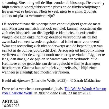
streaming. Streaming wil de films zonder de bioscoop. De ervaring
blijft steken in voorgefabriceerde pistes en de filmbeschrijvingen
leveren wat ze beloven. Niets te veel, niets te weinig. Zou iets
anders misplaatst vertrouwen zijn?
De zoektocht naar die voorspelbare eenduidigheid geeft de maat
aan. Maar zou men zich niet ook een plek kunnen voorstellen die
zich niet blootstelt aan die dagelijkse identiteits- en existentiële
vragen, die zich enkel richt op dezelfde verstrooiing als bij het
zwembad van een tweederangshotel – al is het maar voor even?
Waar een toespeling zich niet onderwerpt aan de beperkingen van
een tot in de puntjes doordacht doel. Je zou iets uit het oog kunnen
verliezen zonder de zorg het nooit meer terug te vinden. Lig je er te
lang, dan draag je de pijn en schaamte van een verbrande huid.
Heimwee en de gedachte aan de terugvlucht willen je daartegen
beschermen. Cinema kan zo’n plek zijn; zelfs als je blijft zitten
wanneer je eigenlijk had moeten vertrekken.
Beeld uit
Aftersun
(Charlotte Wells, 2023) – © Sarah Makharine
Deze tekst verscheen oorspronkelijk als ‘
Die Weiße Wand: Aftersun
von Charlotte Wells
’ in
Jugend ohne Film
, 23 maart 2023.
ARTICLE
14.06.2023