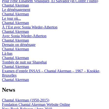
Pour Febe Elisabeth Velasquez, El Salvador (in Contre l’oubli)
Chantal Akerman
Le déménagement
Chantal Akerman
Le jour où...
Chantal Akerman
À l’Est avec Sonia Wieder-Atherton
Chantal Akerman
Avec Sonia Wieder-Atherton
Chantal Akerman
Demain on déménage
Chantal Akerman
Là-bas
Chantal Akerman
Tombée de nuit sur Shanghai
Chantal Akerman
Examen d’entrée INSAS – Chantal Akerman – 1967 – Knokke,
Bruxelles
Chantal Akerman
News
Chantal Akerman (1950-2015)
Fondation Chantal Akerman Website Online
New Book Releases / June 2019