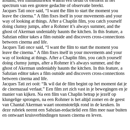
afstand, een miniatuurtekst waarin één detail of element in het
spectrum van een grotere gedachte of observatie breekt.
Jacques Tati once said, “I want the film to start the moment you
leave the cinema.” A film fixes itself in your movements and your
way of looking at things. After a Chaplin film, you catch yourself
doing clumsy jumps, after a Rohmer it’s always summer, and the
ghost of Akerman undeniably haunts the kitchen. In this feature, a
Sabzian editor takes a film outside and discovers cross-connections
between cinema and life.
Jacques Tati once said, “I want the film to start the moment you
leave the cinema.” A film fixes itself in your movements and your
way of looking at things. After a Chaplin film, you catch yourself
doing clumsy jumps, after a Rohmer it’s always summer, and the
ghost of Akerman undeniably haunts the kitchen. In this feature, a
Sabzian editor takes a film outside and discovers cross-connections
between cinema and life.
Jacques Tati zei ooit: “Ik wil dat de film begint op het moment dat je
de cinemazaal verlaat.” Een film zet zich vast in je bewegingen en je
manier van kijken. Na een film van Chaplin betrap je jezelf op
klungelige sprongen, na een Rohmer is het altijd zomer en de geest
van Chantal Akerman waart onomstotelijk rond in de keuken. In
deze rubriek neemt een Sabzian-redactielid een film mee naar buiten
en ontwaart kruisverbindingen tussen cinema en leven.