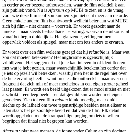
in eerder pover bezette arthousezalen, waar de film geleidelijk aan
zijn publiek vond. Nu is
Aftersun
op MUBI te zien en is de vraag
voor wie deze film is of zou kunnen zijn niet echt meer aan de orde.
Geen enkele andere film beantwoordt wellicht beter aan wat MUBI
zich bij film – niet cinema – voorstelt. Er wordt gezocht naar de
unieke – maar steeds herhaalbare – ervaring, waarvan de uitkomst al
vanaf het begin duidelijk is. Het glanzende, zelfingenomen
oppervlak voldoet als spiegel, maar niet om iets anders te ervaren.
Er wordt over een film weleens gezegd dat hij
relatable
is. Maar wat
zou dat moeten betekenen? Het anglicisme is ogenschijnlijk
vrijblijvend. Het suggereert dat je je kan inleven in of identificeren
met wat je hebt gezien, maar waarschijnlijk betekent het eerder dat
je iets op jezelf wil betrekken, waarbij men het in de regel niet over
de hele ervaring heeft – want precies die ontbreekt – maar over een
fragment dat zich min of meer moeiteloos in een eigen groter geheel
laat passen. Er wordt een beeld uitgekozen dat er mooi uitziet en niet
afschrikt – een leeg beeld – en dat gevuld kan worden met eigen
gevoelens. Zich tot een film
relaten
klinkt moedig, maar duidt
slechts op de lafheid om twee tegenstrijdige beelden naast elkaar te
laten staan: het persoonlijke beeld en dat van de film. Elk detail
wordt opgeladen met de krampachtige poging om iets te willen
begrijpen dat finaal niet begrepen kan worden.
Aftersun
volgt twee mensen, de jonge vader Calum en zijn dochter