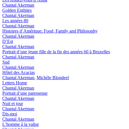
Chantal Akerman
Golden Eighties
Chantal Akerman
Les années 80
Chantal Akerman
Histoires d’Amérique: Food, Family and Philosophy
Chantal Akerman
D’Est
Chantal Akerman
Portrait d’une jeune fille de la fin des années 60 à Bruxelles
Chantal Akerman
Sud
Chantal Akerman
Hôtel des Acacias
Chantal Akerman
,
Michèle Blondeel
Letters Home
Chantal Akerman
Portrait d’une paresseuse
Chantal Akerman
Nuit et jour
Chantal Akerman
Dis-moi
Chantal Akerman
L’homme à la valise