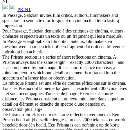
NL
PRINT
In Passage, Sabzian invites film critics, authors, filmmakers and
spectators to send a text or fragment on cinema that left a lasting
impression.
Pour Passage, Sabzian demande à des critiques de cinéma, auteurs,
cinéastes et spectateurs un texte ou un fragment qui les a marqués.
In Passage vraagt Sabzian filmcritici, auteurs, filmmakers en
toeschouwers naar een tekst of een fragment dat ooit een blijvende
indruk op hen achterliet.
The Prisma section is a series of short reflections on cinema. A
Prisma always has the same length – exactly 2000 characters – and
is accompanied by one image. It is a short-distance exercise, a
miniature text in which one detail or element is refracted into the
spectrum of a larger idea or observation.
La rubrique Prisma est une série de courtes réflexions sur le cinéma.
Tous les Prisma ont la même longueur – exactement 2000 caractères
– et sont accompagnés d'une seule image. Exercices à courte
distance, les Prisma consistent en un texte miniature dans lequel un
détail ou élément se détache du spectre d'une penséée ou
observation plus large.
De Prisma-rubriek is een reeks korte reflecties over cinema. Een
Prisma heeft altijd dezelfde lengte – precies 2000 tekens – en wordt
begeleid door één beeld. Een Prisma is een oefening op de korte