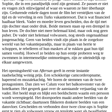
Sophie, die in een paradijselijk oord zijn gestrand. Ze passen er niet
en vragen zich stilzwijgend af waar en waarom ze hier überhaupt
zijn. Gedurende enkele dagen toont de film het verstrijken van de
tijd en de verveling in een Turks vakantieresort. Dat is wat financieel
haalbaar bleek. Vader en moeder leven gescheiden, dus de tijd met
zijn dochter staat onder druk. Beide mensen staan op een drempel in
hun leven. De dochter niet meer helemaal kind, maar ook nog geen
puber. De vader niet helemaal volwassen, nog steeds ongenaakbaar
jongensachtig. Geen van beiden vindt zijn plaats in de zorgeloze
wereld van het vakantieparadijs, maar in plaats van herrie te
schoppen, te rebelleren of hun maskers af te rukken gaat hun tijd
samen voorbij. Hoewel ze beiden op hun eentje proberen weg te
zwemmen in intermenselijke ontmoetingen, zijn ze uiteindelijk op
elkaar aangewezen.
Het openingsbeeld van
Aftersun
geeft in eerste instantie
raadselachtig weinig prijs. Een schokkerige camcorderopname,
haperend en mozaïekachtig. We horen de stemmen van de twee
protagonisten. Dan zien we Calum voor het balkonvenster van de
hotelkamer. Het gesprek gaat over de aanstaande verjaardag van de
vader. Het beeld stopt en blijkt een beeldscherm waarin een persoon
wordt weerspiegeld. Het doorspoelen maakt andere beelden van de
vakantie zichtbaar; daartussen flikkeren donkere beelden van een
dansvloer. Gescheiden en verbonden door twee close-ups is Sophie
eerst te zien als volwassen vrouw en tenslotte weer als twaalfjarige