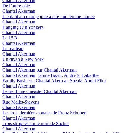
Chantal Akerman
De l’autre côté
Chantal Akerman
L’enfant aimé ou je joue à être une femme mariée
Chantal Akerman
Hanging Out Yonkers
Chantal Akerman
Le 15/8
Chantal Akerman
Le marteau
Chantal Akerman
Un divan à New York
Chantal Akerman
Chantal Akerman par Chantal Akerman
Chantal Akerman
,
Janine Bazin
,
André S. Labarthe
Family Business: Chantal Akerman Speaks About Film
Chantal Akerman
Lettre d’une cineaste: Chantal Akerman
Chantal Akerman
Rue Mallet-Stevens
Chantal Akerman
Les trois dernières sonates de Franz Schubert
Chantal Akerman
Trois strophes sur le nom de Sacher
Chantal Akerman