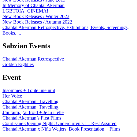
In Memory of Chantal Akerman
LGBTQIA+CINEMA!
New Book Releases / Winter 2023
New Book Releases / Autumn 2022
Chantal Akerman Retrospective, Exhibitions, Events, Screenings,
Books, ...
Sabzian Events
Chantal Akerman Retrospective
Golden Eighties
Event
Insomnies + Toute une nuit
Her Voice
Chantal Akerman: Travelling
Chantal Akerman: Travelling
J’ai faim, j’ai froid + Je tu il elle
Chantal Akerman’s First Films
Courtisane Opening Night: Undercurrents 1 - Rest Assured
Chantal Akerman x Niña Weijers: Book Presentation + Films