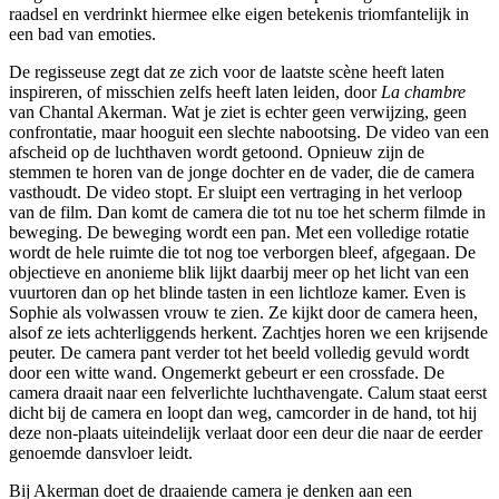
raadsel en verdrinkt hiermee elke eigen betekenis triomfantelijk in
een bad van emoties.
De regisseuse zegt dat ze zich voor de laatste scène heeft laten
inspireren, of misschien zelfs heeft laten leiden, door
La chambre
van Chantal Akerman. Wat je ziet is echter geen verwijzing, geen
confrontatie, maar hooguit een slechte nabootsing. De video van een
afscheid op de luchthaven wordt getoond. Opnieuw zijn de
stemmen te horen van de jonge dochter en de vader, die de camera
vasthoudt. De video stopt. Er sluipt een vertraging in het verloop
van de film. Dan komt de camera die tot nu toe het scherm filmde in
beweging. De beweging wordt een pan. Met een volledige rotatie
wordt de hele ruimte die tot nog toe verborgen bleef, afgegaan. De
objectieve en anonieme blik lijkt daarbij meer op het licht van een
vuurtoren dan op het blinde tasten in een lichtloze kamer. Even is
Sophie als volwassen vrouw te zien. Ze kijkt door de camera heen,
alsof ze iets achterliggends herkent. Zachtjes horen we een krijsende
peuter. De camera pant verder tot het beeld volledig gevuld wordt
door een witte wand. Ongemerkt gebeurt er een crossfade. De
camera draait naar een felverlichte luchthavengate. Calum staat eerst
dicht bij de camera en loopt dan weg, camcorder in de hand, tot hij
deze non-plaats uiteindelijk verlaat door een deur die naar de eerder
genoemde dansvloer leidt.
Bij Akerman doet de draaiende camera je denken aan een