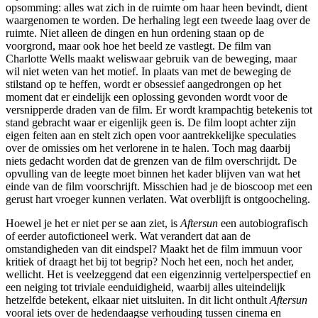
opsomming: alles wat zich in de ruimte om haar heen bevindt, dient
waargenomen te worden. De herhaling legt een tweede laag over de
ruimte. Niet alleen de dingen en hun ordening staan op de
voorgrond, maar ook hoe het beeld ze vastlegt. De film van
Charlotte Wells maakt weliswaar gebruik van de beweging, maar
wil niet weten van het motief. In plaats van met de beweging de
stilstand op te heffen, wordt er obsessief aangedrongen op het
moment dat er eindelijk een oplossing gevonden wordt voor de
versnipperde draden van de film. Er wordt krampachtig betekenis tot
stand gebracht waar er eigenlijk geen is. De film loopt achter zijn
eigen feiten aan en stelt zich open voor aantrekkelijke speculaties
over de omissies om het verlorene in te halen. Toch mag daarbij
niets gedacht worden dat de grenzen van de film overschrijdt. De
opvulling van de leegte moet binnen het kader blijven van wat het
einde van de film voorschrijft. Misschien had je de bioscoop met een
gerust hart vroeger kunnen verlaten. Wat overblijft is ontgoocheling.
Hoewel je het er niet per se aan ziet, is
Aftersun
een autobiografisch
of eerder autofictioneel werk. Wat verandert dat aan de
omstandigheden van dit eindspel? Maakt het de film immuun voor
kritiek of draagt het bij tot begrip? Noch het een, noch het ander,
wellicht. Het is veelzeggend dat een eigenzinnig vertelperspectief en
een neiging tot triviale eenduidigheid, waarbij alles uiteindelijk
hetzelfde betekent, elkaar niet uitsluiten. In dit licht onthult
Aftersun
vooral iets over de hedendaagse verhouding tussen cinema en