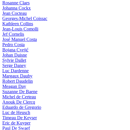
Rosanne Claes
Johanna Cockx
Jean Cocteau
Georges-Michel Coissac
Kathleen Collins
Jean-Louis Comolli
Jef Cornelis
José Manuel Costa
Pedro Costa
Bojana Cvejić
Johan Daisne
Sylvie Dallet
Serge Daney
Luc Dardenne
Margaux Dauby
Robert Daudelin
Meagan Day
Suzanne De Baene
Michel de Certeau
Anouk De Clercq
Eduardo de Gregorio
Luc de Heusch
Timeau De Keyser
Eric de Kuyper
Paul De Swaef