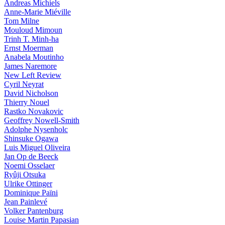
Andreas Michiels
Anne-Marie Miéville
Tom Milne
Mouloud Mimoun
Trinh T. Minh-ha
Ernst Moerman
Anabela Moutinho
James Naremore
New Left Review
Cyril Neyrat
David Nicholson
Thierry Nouel
Rastko Novakovic
Geoffrey Nowell-Smith
Adolphe Nysenholc
Shinsuke Ogawa
Luis Miguel Oliveira
Jan Op de Beeck
Noemi Osselaer
Ryûji Otsuka
Ulrike Ottinger
Dominique Païni
Jean Painlevé
Volker Pantenburg
Louise Martin Papasian