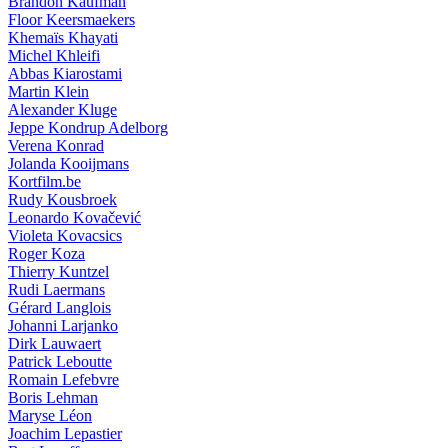
Brandon Kaufman
Floor Keersmaekers
Khemaïs Khayati
Michel Khleifi
Abbas Kiarostami
Martin Klein
Alexander Kluge
Jeppe Kondrup Adelborg
Verena Konrad
Jolanda Kooijmans
Kortfilm.be
Rudy Kousbroek
Leonardo Kovačević
Violeta Kovacsics
Roger Koza
Thierry Kuntzel
Rudi Laermans
Gérard Langlois
Johanni Larjanko
Dirk Lauwaert
Patrick Leboutte
Romain Lefebvre
Boris Lehman
Maryse Léon
Joachim Lepastier