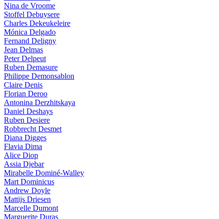
Nina de Vroome
Stoffel Debuysere
Charles Dekeukeleire
Mónica Delgado
Fernand Deligny
Jean Delmas
Peter Delpeut
Ruben Demasure
Philippe Demonsablon
Claire Denis
Florian Deroo
Antonina Derzhitskaya
Daniel Deshays
Ruben Desiere
Robbrecht Desmet
Diana Digges
Flavia Dima
Alice Diop
Assia Djebar
Mirabelle Dominé-Walley
Mart Dominicus
Andrew Doyle
Mattijs Driesen
Marcelle Dumont
Marguerite Duras