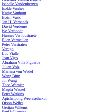
Isabelle Vandenbergen
Isolde Vanhee
Kathy Vanhout
Bojan Vasić
Jan H. Verbanck
David Verdeure
Ive Verdoodt
Hannes Verhoustraete
Ellen Vermeulen
Peter Verstraten
Vertigo
Luc Vialle
Jean Vigo
Abraham Villa Figueroa
Julian Volz
Marlena von Wedel
Wang Bing
Jin Wang
Theo Warnier
Magda Wassef
Peter Watkins
Apichatpong Weerasethakul
Orson Welles
Gertjan Willems
Paul Willemsen