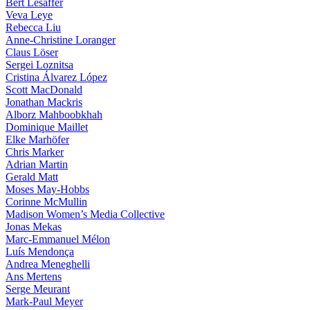
Bert Lesaffer
Veva Leye
Rebecca Liu
Anne-Christine Loranger
Claus Löser
Sergei Loznitsa
Cristina Álvarez López
Scott MacDonald
Jonathan Mackris
Alborz Mahboobkhah
Dominique Maillet
Elke Marhöfer
Chris Marker
Adrian Martin
Gerald Matt
Moses May-Hobbs
Corinne McMullin
Madison Women’s Media Collective
Jonas Mekas
Marc-Emmanuel Mélon
Luís Mendonça
Andrea Meneghelli
Ans Mertens
Serge Meurant
Mark-Paul Meyer