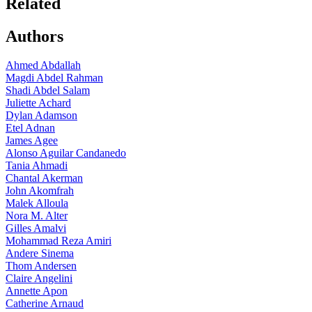
Related
Authors
Ahmed Abdallah
Magdi Abdel Rahman
Shadi Abdel Salam
Juliette Achard
Dylan Adamson
Etel Adnan
James Agee
Alonso Aguilar Candanedo
Tania Ahmadi
Chantal Akerman
John Akomfrah
Malek Alloula
Nora M. Alter
Gilles Amalvi
Mohammad Reza Amiri
Andere Sinema
Thom Andersen
Claire Angelini
Annette Apon
Catherine Arnaud