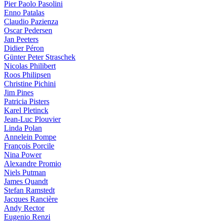
Pier Paolo Pasolini
Enno Patalas
Claudio Pazienza
Oscar Pedersen
Jan Peeters
Didier Péron
Günter Peter Straschek
Nicolas Philibert
Roos Philipsen
Christine Pichini
Jim Pines
Patricia Pisters
Karel Pletinck
Jean-Luc Plouvier
Linda Polan
Annelein Pompe
François Porcile
Nina Power
Alexandre Promio
Niels Putman
James Quandt
Stefan Ramstedt
Jacques Rancière
Andy Rector
Eugenio Renzi