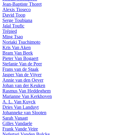
Jean-Baptiste Thoret
Alexis Tioseco
David Toop
Serge Toubiana
Jalal Toufic
Trépied
Ming Tsao
Noriaki Tsuchimoto
Kris Van Aken
Bram Van Beek
Pieter Van Bogaert
Stefanie Van de Peer
Frans van de Staak
Jasper Van de Vijver
Annie van den Oever
Johan van der Keuken
Rasmus Van Heddeghem
Marianne Van Kerkhoven
A. L. Van Kuyck
Dries Van Landuyt
Johanneke van Slooten
Sarah Vanagt
Gilles Vandaele
Frank Vande Veire
Nefertari Vanden Bulcke