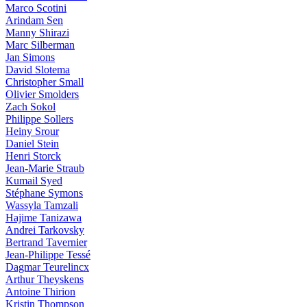
Marco Scotini
Arindam Sen
Manny Shirazi
Marc Silberman
Jan Simons
David Slotema
Christopher Small
Olivier Smolders
Zach Sokol
Philippe Sollers
Heiny Srour
Daniel Stein
Henri Storck
Jean-Marie Straub
Kumail Syed
Stéphane Symons
Wassyla Tamzali
Hajime Tanizawa
Andrei Tarkovsky
Bertrand Tavernier
Jean-Philippe Tessé
Dagmar Teurelincx
Arthur Theyskens
Antoine Thirion
Kristin Thompson