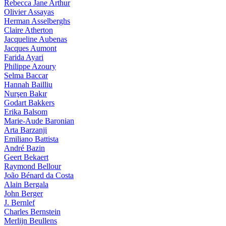
Rebecca Jane Arthur
Olivier Assayas
Herman Asselberghs
Claire Atherton
Jacqueline Aubenas
Jacques Aumont
Farida Ayari
Philippe Azoury
Selma Baccar
Hannah Bailliu
Nurşen Bakır
Godart Bakkers
Erika Balsom
Marie-Aude Baronian
Arta Barzanji
Emiliano Battista
André Bazin
Geert Bekaert
Raymond Bellour
João Bénard da Costa
Alain Bergala
John Berger
J. Bernlef
Charles Bernstein
Merlijn Beullens