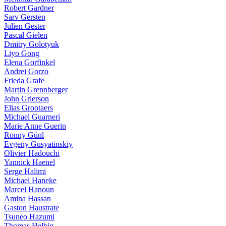
Robert Gardner
Sarv Gersten
Julien Gester
Pascal Gielen
Dmitry Golotyuk
Liyo Gong
Elena Gorfinkel
Andrei Gorzo
Frieda Grafe
Martin Grennberger
John Grierson
Elias Grootaers
Michael Guarneri
Marie Anne Guerin
Ronny Günl
Evgeny Gusyatinskiy
Olivier Hadouchi
Yannick Haenel
Serge Halimi
Michael Haneke
Marcel Hanoun
Amina Hassan
Gaston Haustrate
Tsuneo Hazumi
Thomas Helbig