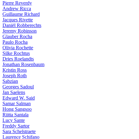
Pierre Reverdy
Andrew Ricca
Guillaume Richard
Jacques Rivette
Daniël Robberechts
Jeremy Robinson
Glauber Rocha
Paulo Rocha
Olivia Rochette
Silke Rochtus
Dries Roelandts
Jonathan Rosenbaum
Kristin Ross
Joseph Roth
Sabzian
Georges Sadoul
Jan Saelens
Edward W. Said
Samar Salman
Hong Sangsoo
Riitta Santala
Lucy Sante
Freddy Sartor
Sara Schelstraete
Laurence Schifano