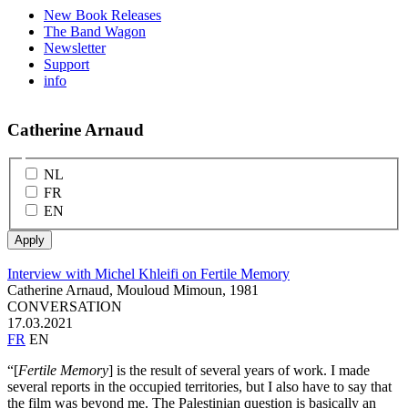
New Book Releases
The Band Wagon
Newsletter
Support
info
Catherine Arnaud
NL
FR
EN
Interview with Michel Khleifi on Fertile Memory
Catherine Arnaud, Mouloud Mimoun,
1981
CONVERSATION
17.03.2021
FR
EN
“[
Fertile Memory
] is the result of several years of work. I made
several reports in the occupied territories, but I also have to say that
the film was beyond me. The Palestinian question is basically an