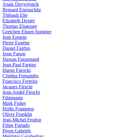
Anaïs Duyvejonck
Bernard Eisenschitz
Thibault Elie
Elizabeth Dexter
Thomas Elsaesser
Gretchen Elsner-Sommer
Jean Epstein
Pierre Eugène
Daniel Fairfax
Josie Fanon
Hassan Farazmand
Jean-Paul Fargier
Harun Farocki
Cristina Fernandes
Francisco Ferreira
Jacques Fieschi
Jean-André Fieschi
Filmmagie
Mark Fisher
Hollis Frampton
Oliver Franklin
Jean-Michel Frodon
Filipe Furtado
Bjorn Gabriels
Mekhitar Garabedian