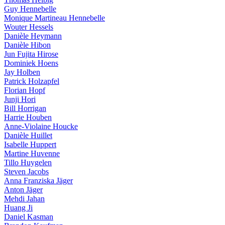
Guy Hennebelle
Monique Martineau Hennebelle
Wouter Hessels
Danièle Heymann
Danièle Hibon
Jun Fujita Hirose
Dominiek Hoens
Jay Holben
Patrick Holzapfel
Florian Hopf
Junji Hori
Bill Horrigan
Harrie Houben
Anne-Violaine Houcke
Danièle Huillet
Isabelle Huppert
Martine Huvenne
Tillo Huygelen
Steven Jacobs
Anna Franziska Jäger
Anton Jäger
Mehdi Jahan
Huang Ji
Daniel Kasman