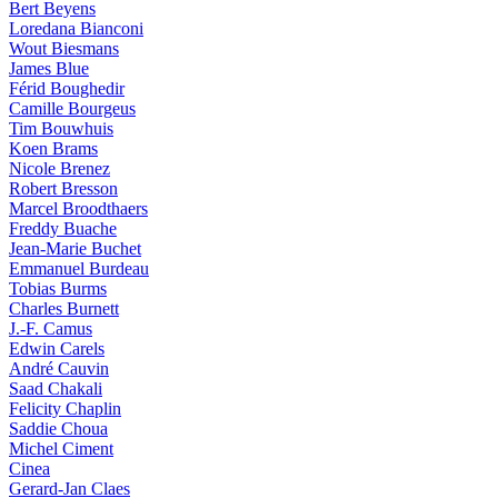
Bert Beyens
Loredana Bianconi
Wout Biesmans
James Blue
Férid Boughedir
Camille Bourgeus
Tim Bouwhuis
Koen Brams
Nicole Brenez
Robert Bresson
Marcel Broodthaers
Freddy Buache
Jean-Marie Buchet
Emmanuel Burdeau
Tobias Burms
Charles Burnett
J.-F. Camus
Edwin Carels
André Cauvin
Saad Chakali
Felicity Chaplin
Saddie Choua
Michel Ciment
Cinea
Gerard-Jan Claes